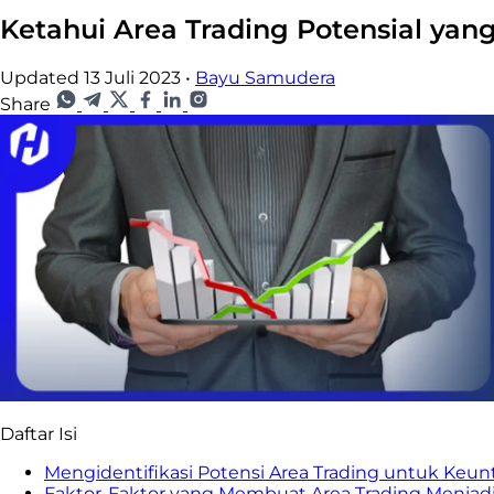
Ketahui Area Trading Potensial ya
Updated 13 Juli 2023
•
Bayu Samudera
Share
Daftar Isi
Mengidentifikasi Potensi Area Trading untuk Keu
Faktor-Faktor yang Membuat Area Trading Menjadi