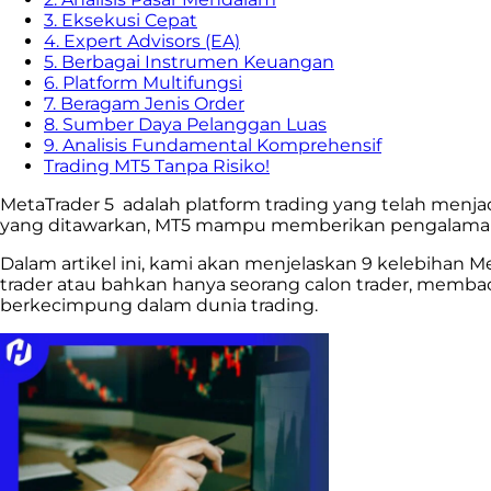
3. Eksekusi Cepat
4. Expert Advisors (EA)
5. Berbagai Instrumen Keuangan
6. Platform Multifungsi
7. Beragam Jenis Order
8. Sumber Daya Pelanggan Luas
9. Analisis Fundamental Komprehensif
Trading MT5 Tanpa Risiko!
MetaTrader 5 adalah platform trading yang telah menjadi
yang ditawarkan, MT5 mampu memberikan pengalaman 
Dalam artikel ini, kami akan menjelaskan 9 kelebihan 
trader atau bahkan hanya seorang calon trader, memb
berkecimpung dalam dunia trading.