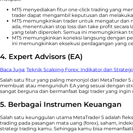
MT5 menyediakan fitur one-click trading yang mem
trader dapat mengambil keputusan dan melakuka
MT5 memungkinkan trader untuk mengatur dan me
ada, menentukan stop loss dan take profit secar
yang telah diperoleh. Semua ini memungkinkan tr
MT5 memungkinkan koneksi langsung dengan penyed
ini memungkinkan eksekusi perdagangan yang cep
4. Expert Advisors (EA)
Baca Juga:
Teknik Scalping Forex: Indikator dan Strateg
Salah satu fitur yang paling menonjol dari MetaTrade
membuat atau mengunduh EA yang sesuai dengan strate
sangat berguna dan bermanfaat bagi trader yang ingi
5. Berbagai Instrumen Keuangan
Salah satu keunggulan utama MetaTrader 5 adalah fle
trading pada pasangan mata uang (forex), saham, indek
strategi trading kamu. Sehingga kamu bisa memanfaatk