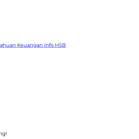
tahuan Keuangan
Info HSB
ng!