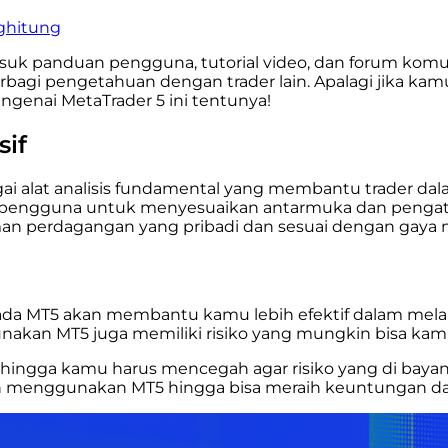
nghitung
asuk panduan pengguna, tutorial video, dan forum k
rbagi pengetahuan dengan trader lain. Apalagi jika k
engenai
MetaTrader 5
ini tentunya!
sif
bagai alat analisis fundamental yang membantu trader d
ngguna untuk menyesuaikan antarmuka dan pengaturan
an perdagangan yang pribadi dan sesuai dengan gaya 
da MT5 akan membantu kamu lebih efektif dalam melaku
nakan MT5 juga memiliki risiko yang mungkin bisa kamu
f, sehingga kamu harus mencegah agar risiko yang di bay
nggunakan MT5 hingga bisa meraih keuntungan dari 