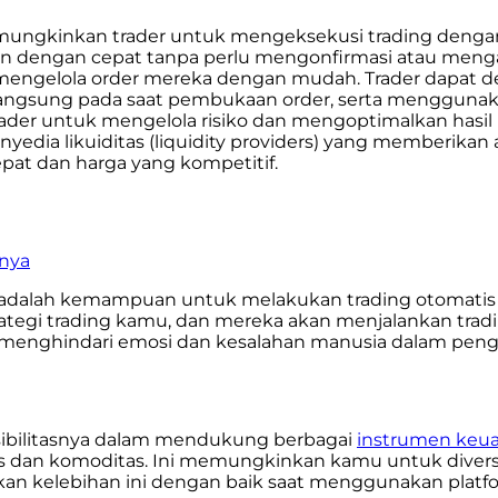
ungkinkan trader untuk mengeksekusi trading dengan sek
n dengan cepat tanpa perlu mengonfirmasi atau meng
ngelola order mereka dengan mudah. Trader dapat d
a langsung pada saat pembukaan order, serta mengguna
ader untuk mengelola risiko dan mengoptimalkan hasil
ia likuiditas (liquidity providers) yang memberikan a
at dan harga yang kompetitif.
inya
r 5 adalah kemampuan untuk melakukan trading otomati
gi trading kamu, dan mereka akan menjalankan trading
n menghindari emosi dan kesalahan manusia dalam peng
ksibilitasnya dalam mendukung berbagai
instrumen keu
s dan komoditas. Ini memungkinkan kamu untuk diversifi
an kelebihan ini dengan baik saat menggunakan platfo