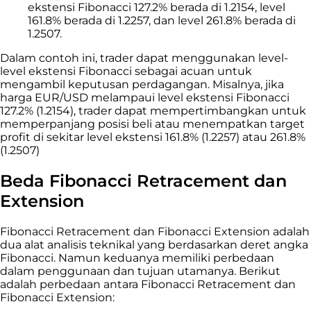
ekstensi Fibonacci 127.2% berada di 1.2154, level
161.8% berada di 1.2257, dan level 261.8% berada di
1.2507.
Dalam contoh ini, trader dapat menggunakan level-
level ekstensi Fibonacci sebagai acuan untuk
mengambil keputusan perdagangan. Misalnya, jika
harga EUR/USD melampaui level ekstensi Fibonacci
127.2% (1.2154), trader dapat mempertimbangkan untuk
memperpanjang posisi beli atau menempatkan target
profit di sekitar level ekstensi 161.8% (1.2257) atau 261.8%
(1.2507)
Beda Fibonacci Retracement dan
Extension
Fibonacci Retracement dan Fibonacci Extension adalah
dua alat analisis teknikal yang berdasarkan deret angka
Fibonacci. Namun keduanya memiliki perbedaan
dalam penggunaan dan tujuan utamanya. Berikut
adalah perbedaan antara Fibonacci Retracement dan
Fibonacci Extension: