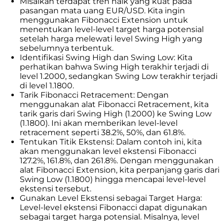
Misalkan terdapat tren naik yang kuat pada
pasangan mata uang EUR/USD. Kita ingin
menggunakan Fibonacci Extension untuk
menentukan level-level target harga potensial
setelah harga melewati level Swing High yang
sebelumnya terbentuk.
Identifikasi Swing High dan Swing Low: Kita
perhatikan bahwa Swing High terakhir terjadi di
level 1.2000, sedangkan Swing Low terakhir terjadi
di level 1.1800.
Tarik Fibonacci Retracement: Dengan
menggunakan alat Fibonacci Retracement, kita
tarik garis dari Swing High (1.2000) ke Swing Low
(1.1800). Ini akan memberikan level-level
retracement seperti 38.2%, 50%, dan 61.8%.
Tentukan Titik Ekstensi: Dalam contoh ini, kita
akan menggunakan level ekstensi Fibonacci
127.2%, 161.8%, dan 261.8%. Dengan menggunakan
alat Fibonacci Extension, kita perpanjang garis dari
Swing Low (1.1800) hingga mencapai level-level
ekstensi tersebut.
Gunakan Level Ekstensi sebagai Target Harga:
Level-level ekstensi Fibonacci dapat digunakan
sebagai target harga potensial. Misalnya, level