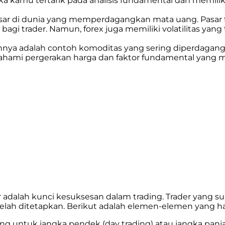
ka kamu tertarik pada analisis fundamental dan memil
sar di dunia yang memperdagangkan mata uang. Pasar fo
gi trader. Namun, forex juga memiliki volatilitas yan
innya adalah contoh komoditas yang sering diperdagan
emahami pergerakan harga dan faktor fundamental yang
 adalah kunci kesuksesan dalam trading. Trader yang s
elah ditetapkan. Berikut adalah elemen-elemen yang har
ing untuk jangka pendek (day trading) atau jangka panj