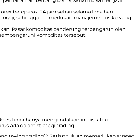
iki pemahaman tentang bisnis, saham bisa menjadi
rex beroperasi 24 jam sehari selama lima hari
g tinggi, sehingga memerlukan manajemen risiko yang
gkan. Pasar komoditas cenderung terpengaruh oleh
 mempengaruhi komoditas tersebut.
ukses tidak hanya mengandalkan intuisi atau
us ada dalam strategi trading:
ang (swing trading)? Setiap tujuan memerlukan strategi