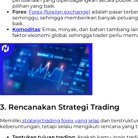
perusahaan yang diperdagangkan secara publik. Ji
pilihan yang baik.
Forex
:
Forex (foreign exchange)
adalah pasar terbe
seminggu, sehingga memberikan banyak peluang ba
baik.
Komoditas
: Emas, minyak, dan bahan tambang la
faktor ekonomi global, sehingga trader perlu m
3. Rencanakan Strategi Trading
Memiliki
strategi trading forex yang jelas
dan terstruktur
keberuntungan, tetapi selalu mengikuti rencana yang t
Tentukan tujuan trading
: Apakah kamu ingin trad