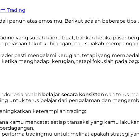
lam Trading
dali penuh atas emosimu. Berikut adalah beberapa tips
i trading yang sudah kamu buat, bahkan ketika pasar b
kan perasaan takut kehilangan atau serakah mempengar
 trader pasti mengalami kerugian, tetapi yang membedak
ketika menghadapi kerugian, tetapi fokuslah pada baga
 Indonesia adalah
belajar secara konsisten
dan terus men
nting untuk terus belajar dari pengalaman dan menge
meningkatkan keterampilan trading:
i mana kamu mencatat setiap transaksi yang kamu lakuka
p perdagangan.
asi performa tradingmu untuk melihat apakah strategi yan