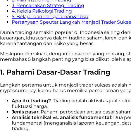
3. Rencanakan Strategi Trading
4. Kelola Psikologi Trading
5. Belajar dari Pengalaman&nbsp;
Pertanyaan Speutar Langkah Menjadi Trader Suks
Dunia trading semakin populer di Indonesia seiring de
keuangan, khususnya dalam trading saham, forex, dan
karena tantangan dan risiko yang besar.
Meskipun demikian, dengan persiapan yang matang, stra
membahas
5 langkah penting
yang bisa diikuti oleh si
1. Pahami Dasar-Dasar Trading
Langkah pertama untuk menjadi trader sukses adalah me
cryptocurrency, kamu harus memiliki pemahaman yang ku
Apa itu trading?
: Trading adalah aktivitas jual 
fluktuasi harga.
Jenis pasar
: Pahami perbedaan antara pasar saham, 
Analisis teknikal vs. analisis fundamental
: Dua pe
fundamental (menganalisis laporan keuangan, data
trading.