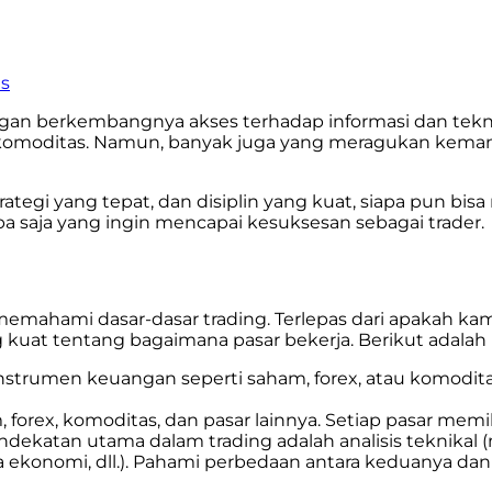
es
ngan berkembangnya akses terhadap informasi dan teknol
 komoditas. Namun, banyak juga yang meragukan kemam
tegi yang tepat, dan disiplin yang kuat, siapa pun bis
apa saja yang ingin mencapai kesuksesan sebagai trader.
mahami dasar-dasar trading. Terlepas dari apakah kamu 
at tentang bagaimana pasar bekerja. Berikut adalah be
beli instrumen keuangan seperti saham, forex, atau kom
forex, komoditas, dan pasar lainnya. Setiap pasar memili
ndekatan utama dalam trading adalah analisis teknikal (m
 ekonomi, dll.). Pahami perbedaan antara keduanya dan