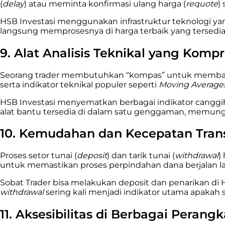
(
delay
) atau meminta konfirmasi ulang harga (
requote
)
HSB Investasi menggunakan infrastruktur teknologi 
langsung memprosesnya di harga terbaik yang tersedia s
9. Alat Analisis Teknikal yang Komp
Seorang trader membutuhkan “kompas” untuk membaca ara
serta indikator teknikal populer seperti
Moving Average
HSB Investasi menyematkan berbagai indikator canggih
alat bantu tersedia di dalam satu genggaman, memung
10. Kemudahan dan Kecepatan Tran
Proses setor tunai (
deposit
) dan tarik tunai (
withdrawal
)
untuk memastikan proses perpindahan dana berjalan la
Sobat Trader bisa melakukan deposit dan penarikan di 
withdrawal
sering kali menjadi indikator utama apakah
11. Aksesibilitas di Berbagai Perangk