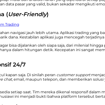
 data pasar yang valid, bukan sekadar mengikuti emosi
a (
User-Friendly
)
lam Trading
n navigasi jauh lebih utama. Aplikasi trading yang baik
rik dana. Kestabilan aplikasi juga mencegah terjadiny
gar bisa dijalankan oleh siapa saja, dari milenial hing
er hanya dalam hitungan detik. Kecepatan ini sangat 
nsif 24/7
ul kapan saja. Di sinilah peran
customer support
menjadi
ve chat
, email, maupun telepon, dan memberikan solusi 
sedia setiap saat. Tim mereka dikenal responsif dalam
nusiawi ini menjadi bukti bahwa platform tersebut b