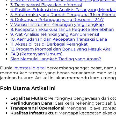
3. Transparansi Biaya dan Informasi
4. Fasilitas Edukasi dan Analisis Pasar yang Menda
5. Antarmuka yang Ramah Pengguna (User-Friendl
6. Dukungan Pelanggan yang Responsif 24/7
7. Variasi Instrumen Keuangan yang Lengkap
8. Kecepatan Eksekusi Tanpa Requote Berlebihan
9. Alat Analisis Teknikal yang Komprehensif
10. Kemudahan dan Kecepatan Transaksi Dana
11. Aksesibilitas di Berbagai Perangkat
12. Program Promosi dan Bonus yang Masuk Akal
FAQ (Pertanyaan Umum)
Siap Memulai Langkah Trading yang Aman?
Dunia
investasi digital
berkembang sangat pesat, namun
menemukan tempat yang benar-benar aman menjadi priori
jaminan hukum. Artikel ini akan memandu kamu mengenali
Poin Utama Artikel Ini
Legalitas Mutlak:
Pentingnya pengawasan dari otor
Perlindungan Dana:
Cara kerja rekening terpisah (
Transparansi Operasional:
Mengenali biaya,
sprea
Kualitas Infrastruktur:
Mengapa kecepatan eksekusi