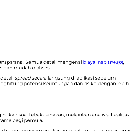
transparansi. Semua detail mengenai
biaya inap (
swap
)
,
las dan mudah diakses.
detail
spread
secara langsung di aplikasi sebelum
nghitung potensi keuntungan dan risiko dengan lebih
kan soal tebak-tebakan, melainkan analisis. Fasilitas
rutama bagi pemula.
i hingga program edukasi intensif. Tujuannya jelas: agar