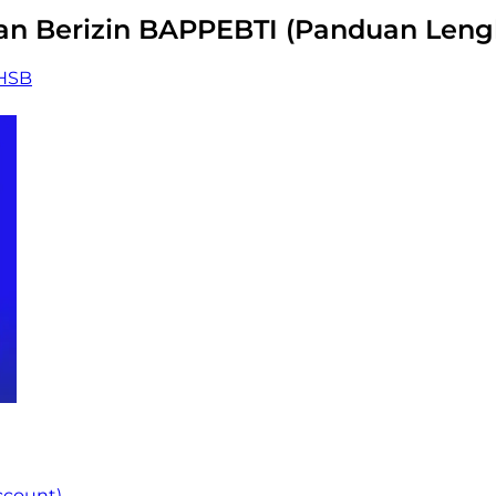
a dan Berizin BAPPEBTI (Panduan Len
 HSB
ccount)