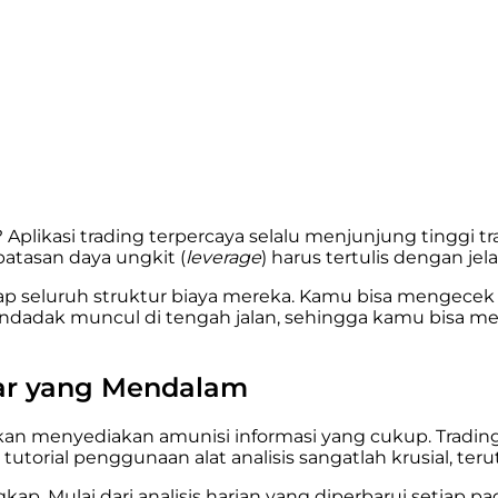
 Aplikasi trading terpercaya selalu menjunjung tinggi 
 batasan daya ungkit (
leverage
) harus tertulis dengan je
 seluruh struktur biaya mereka. Kamu bisa mengecek 
ndadak muncul di tengah jalan, sehingga kamu bisa me
asar yang Mendalam
 menyediakan amunisi informasi yang cukup. Trading bu
 tutorial penggunaan alat analisis sangatlah krusial, te
p. Mulai dari analisis harian yang diperbarui setiap pag