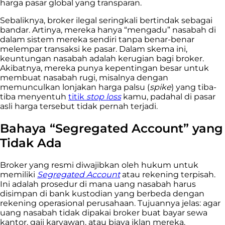
harga pasar global yang transparan.
Sebaliknya, broker ilegal seringkali bertindak sebagai
bandar. Artinya, mereka hanya “mengadu” nasabah di
dalam sistem mereka sendiri tanpa benar-benar
melempar transaksi ke pasar. Dalam skema ini,
keuntungan nasabah adalah kerugian bagi broker.
Akibatnya, mereka punya kepentingan besar untuk
membuat nasabah rugi, misalnya dengan
memunculkan lonjakan harga palsu (
spike
) yang tiba-
tiba menyentuh
titik
stop loss
kamu, padahal di pasar
asli harga tersebut tidak pernah terjadi.
Bahaya “Segregated Account” yang
Tidak Ada
Broker yang resmi diwajibkan oleh hukum untuk
memiliki
Segregated Account
atau rekening terpisah.
Ini adalah prosedur di mana uang nasabah harus
disimpan di bank kustodian yang berbeda dengan
rekening operasional perusahaan. Tujuannya jelas: agar
uang nasabah tidak dipakai broker buat bayar sewa
kantor, gaji karyawan, atau biaya iklan mereka.