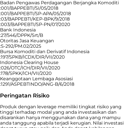
Badan Pengawas Perdagangan Berjangka Komoditi
:001/BAPPEBTI/SI/05/2018
:001/BAPPEBTI/SP-APA/05/2018
:03/BAPPEBTI/KEP-BPK/9/2018
:003/BAPPEBTI/SP-PN/07/2020
Bank Indonesia
:27/546/DPPK/Srt/B
Otoritas Jasa Keuangan
:S-292/PM.02/2025
Bursa Komoditi dan Derivatif Indonesia
:197/SPKB/ICDX/DIR/VII/2020
Indonesia Clearing House
:026/OTC/ICH/DIR/VII/2020
:178/SPKK/ICH/VII/2020
Keanggotaan Lembaga Asosiasi
:1291/ASPEBTINDO/ANG-B/6/2018
Peringatan Risiko
Produk dengan leverage memiliki tingkat risiko yang
tinggi terhadap modal yang anda investasikan dan
disarankan hanya menggunakan dana yang mampu
anda tanggung apabila terjadi kerugian. Nilai investasi