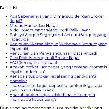
Daftar Isi
Apa Sebenarnya yang Dimaksud dengan Broker
Ilegal?
Modus Manipulasi Harga:
&ldquo;Kecurangan&rdquo; di Balik Layar
Bahaya &ldquo;Segregated Account&rdquo; yang
Tidak Ada
Penipuan Skema &ldquo;Withdrawal&rdquo; yang
Dipersulit
Pencurian dan Penyalahgunaan Data Pribadi
Cara Praktis Mengenali Broker Ilegal
FAQ (Sering Ditanyakan)
Apakah broker luar negeri yang terkenal otomatis
legal di Indonesia?
Kenapa situs broker ilegal sering ganti-ganti
domain?
Jika sudah terlanjur deposit di broker ilegal, apa
yang harus dilakukan?
Apakah broker ilegal selalu berakhir dengan
membawa kabur uang?
Dunia trading memang selalu punya daya tarik yang