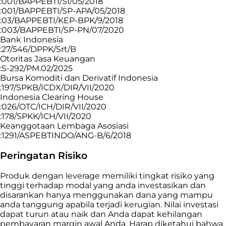
:001/BAPPEBTI/SI/05/2018
:001/BAPPEBTI/SP-APA/05/2018
:03/BAPPEBTI/KEP-BPK/9/2018
:003/BAPPEBTI/SP-PN/07/2020
Bank Indonesia
:27/546/DPPK/Srt/B
Otoritas Jasa Keuangan
:S-292/PM.02/2025
Bursa Komoditi dan Derivatif Indonesia
:197/SPKB/ICDX/DIR/VII/2020
Indonesia Clearing House
:026/OTC/ICH/DIR/VII/2020
:178/SPKK/ICH/VII/2020
Keanggotaan Lembaga Asosiasi
:1291/ASPEBTINDO/ANG-B/6/2018
Peringatan Risiko
Produk dengan leverage memiliki tingkat risiko yang
tinggi terhadap modal yang anda investasikan dan
disarankan hanya menggunakan dana yang mampu
anda tanggung apabila terjadi kerugian. Nilai investasi
dapat turun atau naik dan Anda dapat kehilangan
pembayaran margin awal Anda. Harap diketahui bahwa