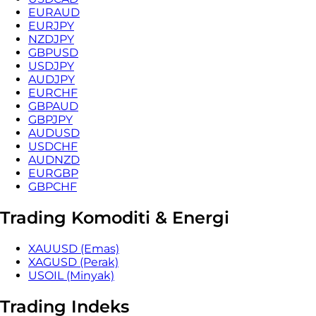
EURAUD
EURJPY
NZDJPY
GBPUSD
USDJPY
AUDJPY
EURCHF
GBPAUD
GBPJPY
AUDUSD
USDCHF
AUDNZD
EURGBP
GBPCHF
Trading Komoditi & Energi
XAUUSD (Emas)
XAGUSD (Perak)
USOIL (Minyak)
Trading Indeks