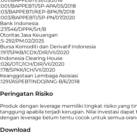
:001/BAPPEBTI/SI/05/2018
:001/BAPPEBTI/SP-APA/05/2018
:03/BAPPEBTI/KEP-BPK/9/2018
:003/BAPPEBTI/SP-PN/07/2020
Bank Indonesia
:27/546/DPPK/Srt/B
Otoritas Jasa Keuangan
:S-292/PM.02/2025
Bursa Komoditi dan Derivatif Indonesia
:197/SPKB/ICDX/DIR/VII/2020
Indonesia Clearing House
:026/OTC/ICH/DIR/VII/2020
:178/SPKK/ICH/VII/2020
Keanggotaan Lembaga Asosiasi
:1291/ASPEBTINDO/ANG-B/6/2018
Peringatan Risiko
Produk dengan leverage memiliki tingkat risiko yang
tanggung apabila terjadi kerugian. Nilai investasi da
dengan leverage belum tentu cocok untuk semua orang,
Download