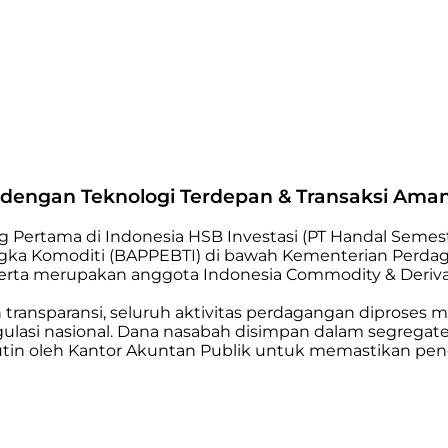
i dengan Teknologi Terdepan & Transaksi Ama
ng Pertama di Indonesia HSB Investasi (PT Handal Semest
ka Komoditi (BAPPEBTI) di bawah Kementerian Perdagan
 serta merupakan anggota Indonesia Commodity & Derivat
ansparansi, seluruh aktivitas perdagangan diproses me
regulasi nasional. Dana nasabah disimpan dalam segregate
a rutin oleh Kantor Akuntan Publik untuk memastikan pe