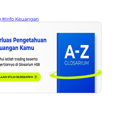
g
#Info Keuangan