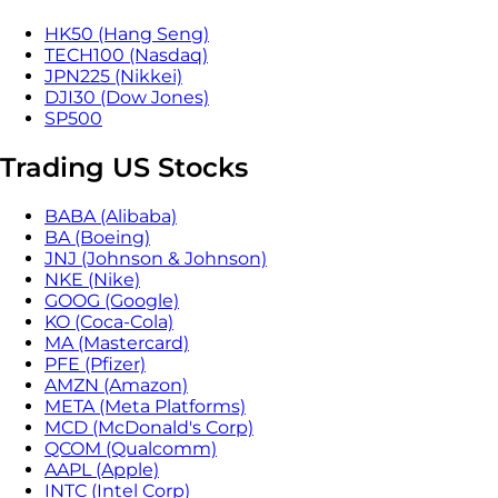
HK50 (Hang Seng)
TECH100 (Nasdaq)
JPN225 (Nikkei)
DJI30 (Dow Jones)
SP500
Trading US Stocks
BABA (Alibaba)
BA (Boeing)
JNJ (Johnson & Johnson)
NKE (Nike)
GOOG (Google)
KO (Coca-Cola)
MA (Mastercard)
PFE (Pfizer)
AMZN (Amazon)
META (Meta Platforms)
MCD (McDonald's Corp)
QCOM (Qualcomm)
AAPL (Apple)
INTC (Intel Corp)