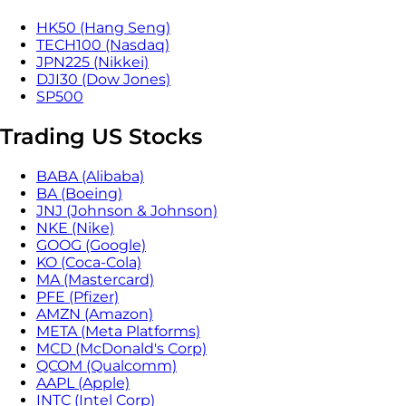
HK50 (Hang Seng)
TECH100 (Nasdaq)
JPN225 (Nikkei)
DJI30 (Dow Jones)
SP500
Trading US Stocks
BABA (Alibaba)
BA (Boeing)
JNJ (Johnson & Johnson)
NKE (Nike)
GOOG (Google)
KO (Coca-Cola)
MA (Mastercard)
PFE (Pfizer)
AMZN (Amazon)
META (Meta Platforms)
MCD (McDonald's Corp)
QCOM (Qualcomm)
AAPL (Apple)
INTC (Intel Corp)