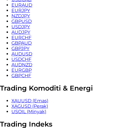
EURAUD
EURJPY
NZDJPY
GBPUSD
USDJPY
AUDJPY
EURCHF
GBPAUD
GBPJPY
AUDUSD
USDCHF
AUDNZD
EURGBP
GBPCHF
Trading Komoditi & Energi
XAUUSD (Emas)
XAGUSD (Perak)
USOIL (Minyak)
Trading Indeks