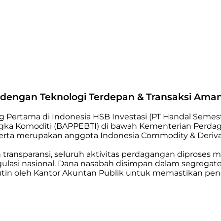
i dengan Teknologi Terdepan & Transaksi Ama
ng Pertama di Indonesia HSB Investasi (PT Handal Semest
ka Komoditi (BAPPEBTI) di bawah Kementerian Perdagan
 serta merupakan anggota Indonesia Commodity & Derivat
ansparansi, seluruh aktivitas perdagangan diproses me
regulasi nasional. Dana nasabah disimpan dalam segregate
a rutin oleh Kantor Akuntan Publik untuk memastikan pe