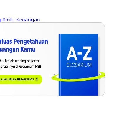
g
#Info Keuangan