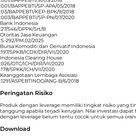
:001/BAPPEBTI/SI/05/2018
:001/BAPPEBTI/SP-APA/05/2018
:03/BAPPEBTI/KEP-BPK/9/2018
:003/BAPPEBTI/SP-PN/07/2020
Bank Indonesia
:27/546/DPPK/Srt/B
Otoritas Jasa Keuangan
:S-292/PM.02/2025
Bursa Komoditi dan Derivatif Indonesia
:197/SPKB/ICDX/DIR/VII/2020
Indonesia Clearing House
:026/OTC/ICH/DIR/VII/2020
:178/SPKK/ICH/VII/2020
Keanggotaan Lembaga Asosiasi
:1291/ASPEBTINDO/ANG-B/6/2018
Peringatan Risiko
Produk dengan leverage memiliki tingkat risiko yang
tanggung apabila terjadi kerugian. Nilai investasi da
dengan leverage belum tentu cocok untuk semua orang,
Download