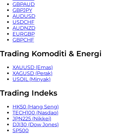
GBPAUD
GBPJPY
AUDUSD
USDCHF
AUDNZD
EURGBP
GBPCHF
Trading Komoditi & Energi
XAUUSD (Emas)
XAGUSD (Perak)
USOIL (Minyak)
Trading Indeks
HK50 (Hang Seng)
TECH100 (Nasdaq)
JPN225 (Nikkei)
DJI30 (Dow Jones)
SP500