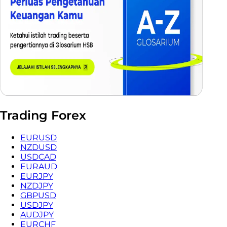
Trading Forex
EURUSD
NZDUSD
USDCAD
EURAUD
EURJPY
NZDJPY
GBPUSD
USDJPY
AUDJPY
EURCHF