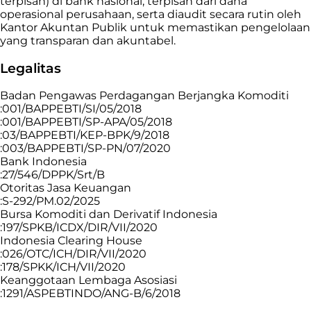
terpisah) di bank nasional, terpisah dari dana
operasional perusahaan, serta diaudit secara rutin oleh
Kantor Akuntan Publik untuk memastikan pengelolaan
yang transparan dan akuntabel.
Legalitas
Badan Pengawas Perdagangan Berjangka Komoditi
:001/BAPPEBTI/SI/05/2018
:001/BAPPEBTI/SP-APA/05/2018
:03/BAPPEBTI/KEP-BPK/9/2018
:003/BAPPEBTI/SP-PN/07/2020
Bank Indonesia
:27/546/DPPK/Srt/B
Otoritas Jasa Keuangan
:S-292/PM.02/2025
Bursa Komoditi dan Derivatif Indonesia
:197/SPKB/ICDX/DIR/VII/2020
Indonesia Clearing House
:026/OTC/ICH/DIR/VII/2020
:178/SPKK/ICH/VII/2020
Keanggotaan Lembaga Asosiasi
:1291/ASPEBTINDO/ANG-B/6/2018