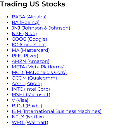
Trading US Stocks
BABA (Alibaba)
BA (Boeing)
JNJ (Johnson & Johnson)
NKE (Nike)
GOOG (Google)
KO (Coca-Cola)
MA (Mastercard)
PFE (Pfizer)
AMZN (Amazon)
META (Meta Platforms)
MCD (McDonald's Corp)
QCOM (Qualcomm)
AAPL (Apple)
INTC (Intel Corp)
MSFT (Microsoft)
V (Visa)
BIDU (Baidu)
IBM (International Business Machines)
NFLX (Netflix)
WMT (Walmart)