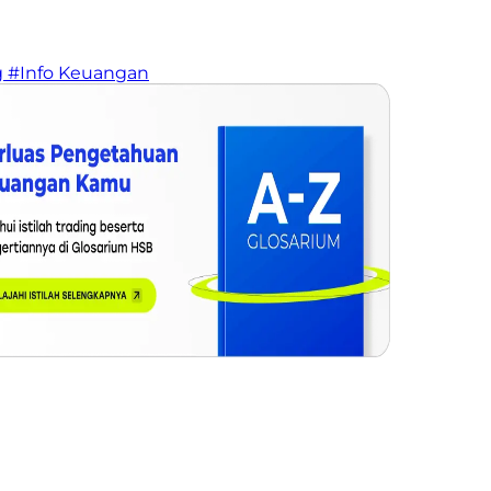
g
#Info Keuangan