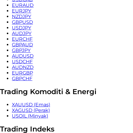
EURAUD
EURJPY
NZDJPY
GBPUSD
USDJPY
AUDJPY
EURCHF
GBPAUD
GBPJPY
AUDUSD
USDCHF
AUDNZD
EURGBP
GBPCHF
Trading Komoditi & Energi
XAUUSD (Emas)
XAGUSD (Perak)
USOIL (Minyak)
Trading Indeks