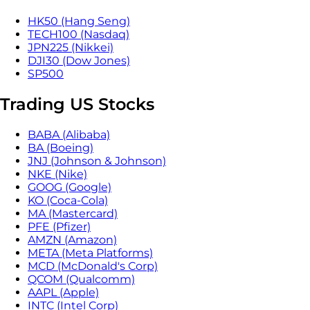
HK50 (Hang Seng)
TECH100 (Nasdaq)
JPN225 (Nikkei)
DJI30 (Dow Jones)
SP500
Trading US Stocks
BABA (Alibaba)
BA (Boeing)
JNJ (Johnson & Johnson)
NKE (Nike)
GOOG (Google)
KO (Coca-Cola)
MA (Mastercard)
PFE (Pfizer)
AMZN (Amazon)
META (Meta Platforms)
MCD (McDonald's Corp)
QCOM (Qualcomm)
AAPL (Apple)
INTC (Intel Corp)