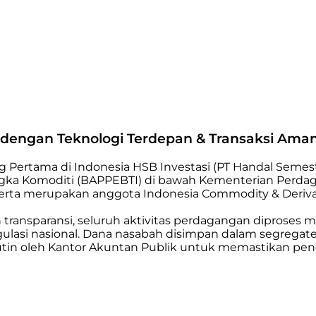
i dengan Teknologi Terdepan & Transaksi Ama
ng Pertama di Indonesia HSB Investasi (PT Handal Semest
ka Komoditi (BAPPEBTI) di bawah Kementerian Perdagan
 serta merupakan anggota Indonesia Commodity & Derivat
ansparansi, seluruh aktivitas perdagangan diproses me
regulasi nasional. Dana nasabah disimpan dalam segregate
a rutin oleh Kantor Akuntan Publik untuk memastikan pe