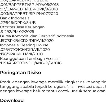
:001/BAPPEBTI/SI/05/2018
:001/BAPPEBTI/SP-APA/05/2018
:03/BAPPEBTI/KEP-BPK/9/2018
:003/BAPPEBTI/SP-PN/07/2020
Bank Indonesia
:27/546/DPPK/Srt/B
Otoritas Jasa Keuangan
:S-292/PM.02/2025
Bursa Komoditi dan Derivatif Indonesia
:197/SPKB/ICDX/DIR/VII/2020
Indonesia Clearing House
:026/OTC/ICH/DIR/VII/2020
:178/SPKK/ICH/VII/2020
Keanggotaan Lembaga Asosiasi
:1291/ASPEBTINDO/ANG-B/6/2018
Peringatan Risiko
Produk dengan leverage memiliki tingkat risiko yang
tanggung apabila terjadi kerugian. Nilai investasi da
dengan leverage belum tentu cocok untuk semua orang,
Download