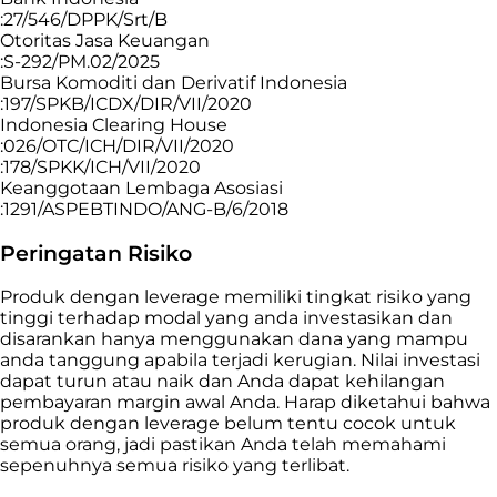
:27/546/DPPK/Srt/B
Otoritas Jasa Keuangan
:S-292/PM.02/2025
Bursa Komoditi dan Derivatif Indonesia
:197/SPKB/ICDX/DIR/VII/2020
Indonesia Clearing House
:026/OTC/ICH/DIR/VII/2020
:178/SPKK/ICH/VII/2020
Keanggotaan Lembaga Asosiasi
:1291/ASPEBTINDO/ANG-B/6/2018
Peringatan Risiko
Produk dengan leverage memiliki tingkat risiko yang
tinggi terhadap modal yang anda investasikan dan
disarankan hanya menggunakan dana yang mampu
anda tanggung apabila terjadi kerugian. Nilai investasi
dapat turun atau naik dan Anda dapat kehilangan
pembayaran margin awal Anda. Harap diketahui bahwa
produk dengan leverage belum tentu cocok untuk
semua orang, jadi pastikan Anda telah memahami
sepenuhnya semua risiko yang terlibat.