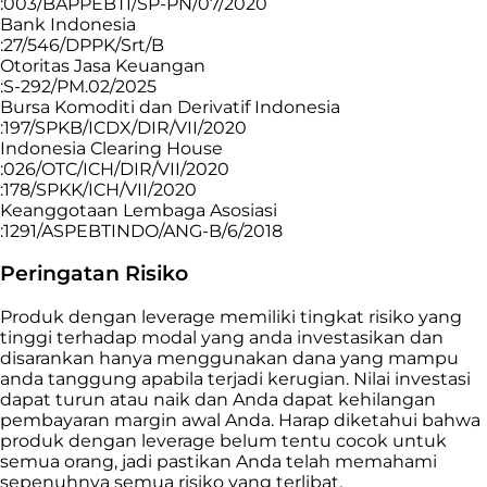
:003/BAPPEBTI/SP-PN/07/2020
Bank Indonesia
:27/546/DPPK/Srt/B
Otoritas Jasa Keuangan
:S-292/PM.02/2025
Bursa Komoditi dan Derivatif Indonesia
:197/SPKB/ICDX/DIR/VII/2020
Indonesia Clearing House
:026/OTC/ICH/DIR/VII/2020
:178/SPKK/ICH/VII/2020
Keanggotaan Lembaga Asosiasi
:1291/ASPEBTINDO/ANG-B/6/2018
Peringatan Risiko
Produk dengan leverage memiliki tingkat risiko yang
tinggi terhadap modal yang anda investasikan dan
disarankan hanya menggunakan dana yang mampu
anda tanggung apabila terjadi kerugian. Nilai investasi
dapat turun atau naik dan Anda dapat kehilangan
pembayaran margin awal Anda. Harap diketahui bahwa
produk dengan leverage belum tentu cocok untuk
semua orang, jadi pastikan Anda telah memahami
sepenuhnya semua risiko yang terlibat.