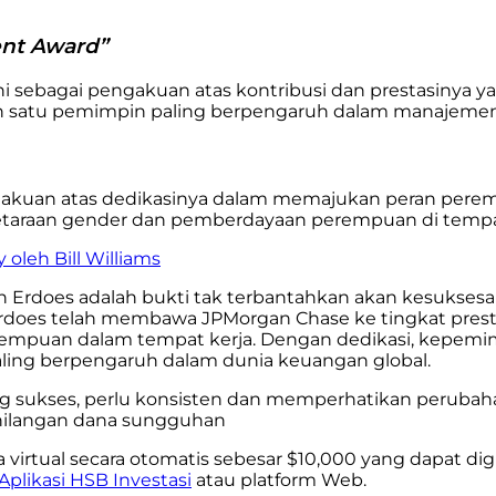
ment Award”
 sebagai pengakuan atas kontribusi dan prestasinya ya
ah satu pemimpin paling berpengaruh dalam manajemen
ngakuan atas dedikasinya dalam memajukan peran per
araan gender dan pemberdayaan perempuan di tempat
oleh Bill Williams
 Erdoes adalah bukti tak terbantahkan akan kesukses
rdoes telah membawa JPMorgan Chase ke tingkat presta
rempuan dalam tempat kerja. Dengan dedikasi, kepemim
paling berpengaruh dalam dunia keuangan global.
 sukses, perlu konsisten dan memperhatikan perubahan
ehilangan dana sungguhan
a virtual secara otomatis sebesar $10,000 yang dapat d
Aplikasi HSB Investasi
atau platform Web.