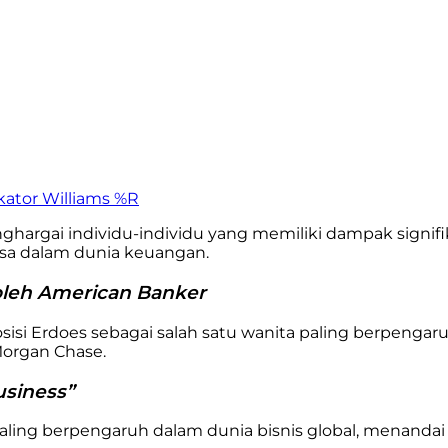
kator Williams %R
rgai individu-individu yang memiliki dampak signifikan
asa dalam dunia keuangan.
oleh American Banker
si Erdoes sebagai salah satu wanita paling berpengar
organ Chase.
usiness”
 paling berpengaruh dalam dunia bisnis global, menanda