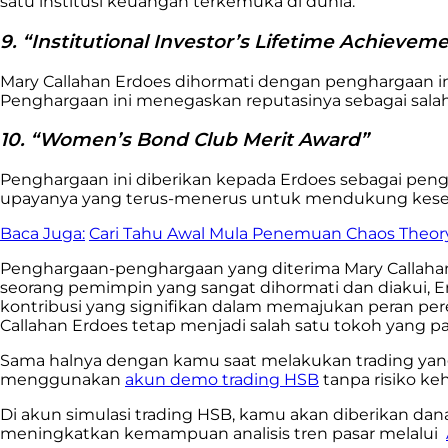
satu institusi keuangan terkemuka di dunia.
9. “Institutional Investor’s Lifetime Achieve
Mary Callahan Erdoes dihormati dengan penghargaan ini
Penghargaan ini menegaskan reputasinya sebagai sal
10. “Women’s Bond Club Merit Award”
Penghargaan ini diberikan kepada Erdoes sebagai pe
upayanya yang terus-menerus untuk mendukung keset
Baca Juga:
Cari Tahu Awal Mula Penemuan Chaos Theory 
Penghargaan-penghargaan yang diterima Mary Callahan
seorang pemimpin yang sangat dihormati dan diakui, E
kontribusi yang signifikan dalam memajukan peran pe
Callahan Erdoes tetap menjadi salah satu tokoh yang 
Sama halnya dengan kamu saat melakukan trading yang
menggunakan
akun demo trading HSB
tanpa risiko k
Di akun simulasi trading HSB, kamu akan diberikan dan
meningkatkan kemampuan analisis tren pasar melalui