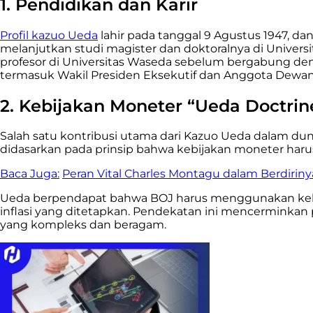
1. Pendidikan dan Karir
Profil kazuo Ueda
lahir pada tanggal 9 Agustus 1947, da
melanjutkan studi magister dan doktoralnya di Univers
profesor di Universitas Waseda sebelum bergabung deng
termasuk Wakil Presiden Eksekutif dan Anggota Dewan 
2. Kebijakan Moneter “Ueda Doctrin
Salah satu kontribusi utama dari Kazuo Ueda dalam 
didasarkan pada prinsip bahwa kebijakan moneter harus
Baca Juga:
Peran Vital Charles Montagu dalam Berdirin
Ueda berpendapat bahwa BOJ harus menggunakan kebij
inflasi yang ditetapkan. Pendekatan ini mencerminkan
yang kompleks dan beragam.