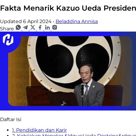
Fakta Menarik Kazuo Ueda Presiden
Updated 6 April 2024
•
Beladdina Annisa
Share
Daftar Isi
1. Pendidikan dan Karir
2. Kebijakan Moneter &ldquo;Ueda Doctrine&rdquo