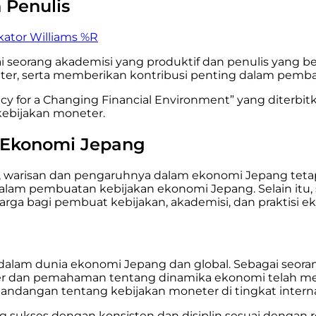
 Penulis
kator Williams %R
ai seorang akademisi yang produktif dan penulis yang b
r, serta memberikan kontribusi penting dalam pembah
cy for a Changing Financial Environment” yang diterbi
kebijakan moneter.
 Ekonomi Jepang
, warisan dan pengaruhnya dalam ekonomi Jepang tetap
dalam pembuatan kebijakan ekonomi Jepang. Selain itu
 bagi pembuat kebijakan, akademisi, dan praktisi eko
dalam dunia ekonomi Jepang dan global. Sebagai seora
er dan pemahaman tentang dinamika ekonomi telah me
angan tentang kebijakan moneter di tingkat interna
 sukses dengan konsisten dan disiplin sesuai dengan