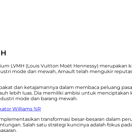
MH
m LVMH (Louis Vuitton Moët Hennessy) merupakan kisah
stri mode dan mewah, Arnault telah mengukir reputasi y
 bakat dan ketajamannya dalam membaca peluang pasar. P
 jauh lebih luas. Dia memiliki ambisi untuk menciptakan k
ndustri mode dan barang mewah.
kator Williams %R
mplementasikan transformasi besar-besaran dalam per
ntungan. Salah satu strategi kuncinya adalah fokus
asaran.