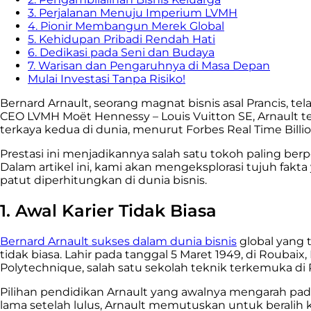
3. Perjalanan Menuju Imperium LVMH
4. Pionir Membangun Merek Global
5. Kehidupan Pribadi Rendah Hati
6. Dedikasi pada Seni dan Budaya
7. Warisan dan Pengaruhnya di Masa Depan
Mulai Investasi Tanpa Risiko!
Bernard Arnault, seorang magnat bisnis asal Prancis,
CEO LVMH Moët Hennessy – Louis Vuitton SE, Arnault te
terkaya kedua di dunia, menurut Forbes Real Time Billion
Prestasi ini menjadikannya salah satu tokoh paling berp
Dalam artikel ini, kami akan mengeksplorasi tujuh fa
patut diperhitungkan di dunia bisnis.
1. Awal Karier Tidak Biasa
Bernard Arnault sukses dalam dunia bisnis
global yang 
tidak biasa. Lahir pada tanggal 5 Maret 1949, di Roubaix
Polytechnique, salah satu sekolah teknik terkemuka di P
Pilihan pendidikan Arnault yang awalnya mengarah p
lama setelah lulus, Arnault memutuskan untuk berali