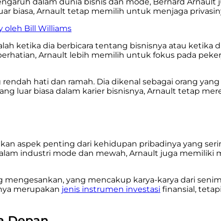
engaruh dalam dunia bisnis dan mode, Bernard Arnault 
ar biasa, Arnault tetap memilih untuk menjaga privasin
oleh Bill Williams
h ketika dia berbicara tentang bisnisnya atau ketika dia
erhatian, Arnault lebih memilih untuk fokus pada peke
ng rendah hati dan ramah. Dia dikenal sebagai orang y
 yang luar biasa dalam karier bisnisnya, Arnault tetap
an aspek penting dari kehidupan pribadinya yang serin
dalam industri mode dan mewah, Arnault juga memilik
 yang mengesankan, yang mencakup karya-karya dari senim
hanya merupakan
jenis instrumen investasi
finansial, teta
sa Depan