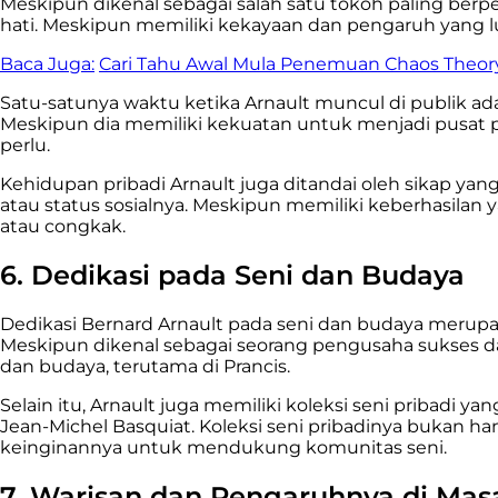
Meskipun dikenal sebagai salah satu tokoh paling berp
hati. Meskipun memiliki kekayaan dan pengaruh yang lu
Baca Juga:
Cari Tahu Awal Mula Penemuan Chaos Theory 
Satu-satunya waktu ketika Arnault muncul di publik adala
Meskipun dia memiliki kekuatan untuk menjadi pusat p
perlu.
Kehidupan pribadi Arnault juga ditandai oleh sikap ya
atau status sosialnya. Meskipun memiliki keberhasilan
atau congkak.
6. Dedikasi pada Seni dan Budaya
Dedikasi Bernard Arnault pada seni dan budaya merupak
Meskipun dikenal sebagai seorang pengusaha sukses 
dan budaya, terutama di Prancis
.
Selain itu, Arnault juga memiliki koleksi seni pribadi
Jean-Michel Basquiat. Koleksi seni pribadinya bukan 
keinginannya untuk mendukung komunitas seni.
7. Warisan dan Pengaruhnya di Ma