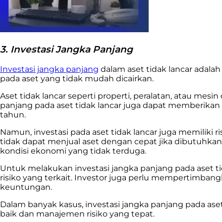
3. Investasi Jangka Panjang
Investasi jangka panjang
dalam aset tidak lancar adala
pada aset yang tidak mudah dicairkan.
Aset tidak lancar seperti properti, peralatan, atau me
panjang pada aset tidak lancar juga dapat memberikan 
tahun.
Namun, investasi pada aset tidak lancar juga memiliki r
tidak dapat menjual aset dengan cepat jika dibutuhkan 
kondisi ekonomi yang tidak terduga.
Untuk melakukan investasi jangka panjang pada aset ti
risiko yang terkait. Investor juga perlu mempertimban
keuntungan.
Dalam banyak kasus, investasi jangka panjang pada as
baik dan manajemen risiko yang tepat.