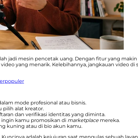
sudah jadi mesin pencetak uang. Dengan fitur yang mak
eo yang menarik. Kelebihannya, jangkauan video di s
Terpopuler
lam mode profesional atau bisnis.
pilih alat kreator.
aran dan verifikasi identitas yang diminta.
ng ingin kamu promosikan di
marketplace
mereka.
ng kuning atau di bio akun kamu.
0%. Kuncinya adalah kejujuran saat mengulas sebuah la