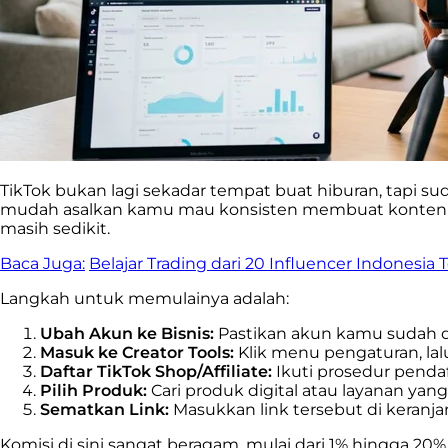
TikTok bukan lagi sekadar tempat buat hiburan, tapi 
mudah asalkan kamu mau konsisten membuat konten vid
masih sedikit.
Baca Juga:
Belajar Trading dari 20 Influencer Indonesia 
Langkah untuk memulainya adalah:
Ubah Akun ke Bisnis:
Pastikan akun kamu sudah da
Masuk ke Creator Tools:
Klik menu pengaturan, lalu 
Daftar TikTok Shop/Affiliate:
Ikuti prosedur pendaft
Pilih Produk:
Cari produk digital atau layanan ya
Sematkan Link:
Masukkan link tersebut di keranja
Komisi di sini sangat beragam, mulai dari 1% hingga 2