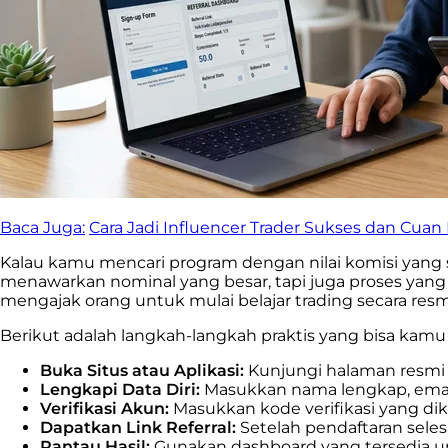
Baca Juga:
Cara Jadi Influencer Trader Sukses dan Cuan
Kalau kamu mencari program dengan nilai komisi yang sa
menawarkan nominal yang besar, tapi juga proses yang
mengajak orang untuk mulai belajar trading secara resm
Berikut adalah langkah-langkah praktis yang bisa kamu 
Buka Situs atau Aplikasi:
Kunjungi halaman resmi 
Lengkapi Data Diri:
Masukkan nama lengkap, email
Verifikasi Akun:
Masukkan kode verifikasi yang di
Dapatkan Link Referral:
Setelah pendaftaran seles
Pantau Hasil:
Gunakan dashboard yang tersedia u