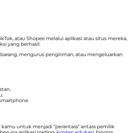
Tok, atau Shopee melalui aplikasi atau situs mereka,
ksi yang berhasil.
 barang, mengurus pengiriman, atau mengeluarkan
stan.
u.
 smartphone.
gi kamu untuk menjadi “perantara” antara pemilik
berupa aplikasi trading,
konten edukasi
, hingga