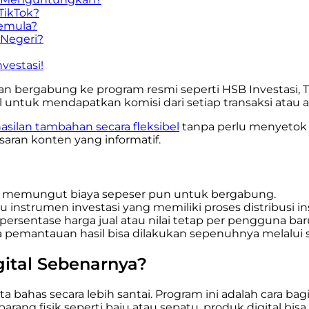
TikTok?
Pemula?
 Negeri?
vestasi!
 bergabung ke program resmi seperti HSB Investasi, Tik
 untuk mendapatkan komisi dari setiap transaksi atau a
silan tambahan secara fleksibel
tanpa perlu menyetok
aran konten yang informatif.
ak memungut biaya sepeser pun untuk bergabung.
au instrumen investasi yang memiliki proses distribusi in
rsentase harga jual atau nilai tetap per pengguna bar
a pemantauan hasil bisa dilakukan sepenuhnya melalui
gital Sebenarnya?
ta bahas secara lebih santai. Program ini adalah cara ba
ang fisik seperti baju atau sepatu, produk digital bisa 