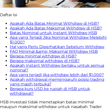
Daftar Isi
Apakah Ada Batas Minimal Withdraw di HSB?
Apakah Ada Batas Maksimal Withdraw di HSB?
Batas Nominal untuk Instant Withdraw HSB
Apa yang Terjadi Jika Nominal Withdraw Melebihi
$1.000?
Hal yang Perlu Diperhatikan Sebelum Withdraw
FAQ Minimal &amp; Maksimal Withdraw HSB
Berapa minimal withdraw di HSB?
Berapa maksimal withdraw di HSB?
Apakah Instant Withdraw berlaku untuk semua
nominal?
Apa yang terjadi jika withdraw lebih dari $1.000?
Apakah withdrawal memengaruhi posisi trading
yang masih terbuka?
Berapa kurs USD ke rupiah di HSB untuk
withdrawal?
HSB Investasi tidak menetapkan batas minimal
maupun maksimal withdraw untuk nasabah. Trader