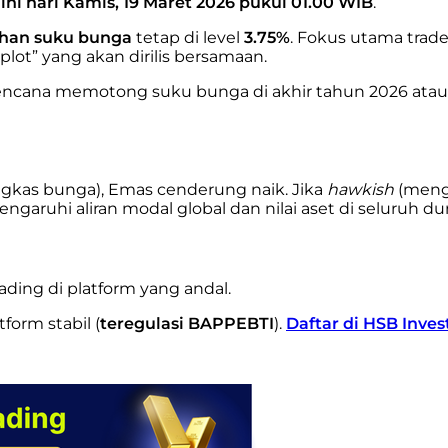
ini hari Kamis, 19 Maret 2026 pukul 01.00 WIB
.
han suku bunga
tetap di level
3.75%
. Fokus utama trad
plot” yang akan dirilis bersamaan.
rencana memotong suku bunga di akhir tahun 2026 ata
gkas bunga), Emas cenderung naik. Jika
hawkish
(menge
aruhi aliran modal global dan nilai aset di seluruh dun
ding di platform yang andal.
form stabil (
teregulasi BAPPEBTI
).
Daftar di HSB Inves