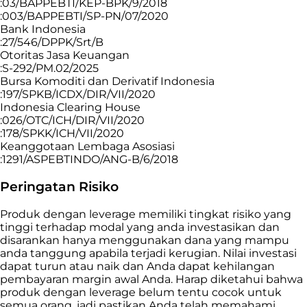
:03/BAPPEBTI/KEP-BPK/9/2018
:003/BAPPEBTI/SP-PN/07/2020
Bank Indonesia
:27/546/DPPK/Srt/B
Otoritas Jasa Keuangan
:S-292/PM.02/2025
Bursa Komoditi dan Derivatif Indonesia
:197/SPKB/ICDX/DIR/VII/2020
Indonesia Clearing House
:026/OTC/ICH/DIR/VII/2020
:178/SPKK/ICH/VII/2020
Keanggotaan Lembaga Asosiasi
:1291/ASPEBTINDO/ANG-B/6/2018
Peringatan Risiko
Produk dengan leverage memiliki tingkat risiko yang
tinggi terhadap modal yang anda investasikan dan
disarankan hanya menggunakan dana yang mampu
anda tanggung apabila terjadi kerugian. Nilai investasi
dapat turun atau naik dan Anda dapat kehilangan
pembayaran margin awal Anda. Harap diketahui bahwa
produk dengan leverage belum tentu cocok untuk
semua orang, jadi pastikan Anda telah memahami