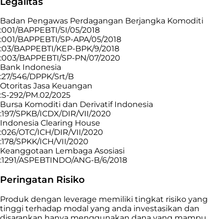
Legalitas
Badan Pengawas Perdagangan Berjangka Komoditi
:001/BAPPEBTI/SI/05/2018
:001/BAPPEBTI/SP-APA/05/2018
:03/BAPPEBTI/KEP-BPK/9/2018
:003/BAPPEBTI/SP-PN/07/2020
Bank Indonesia
:27/546/DPPK/Srt/B
Otoritas Jasa Keuangan
:S-292/PM.02/2025
Bursa Komoditi dan Derivatif Indonesia
:197/SPKB/ICDX/DIR/VII/2020
Indonesia Clearing House
:026/OTC/ICH/DIR/VII/2020
:178/SPKK/ICH/VII/2020
Keanggotaan Lembaga Asosiasi
:1291/ASPEBTINDO/ANG-B/6/2018
Peringatan Risiko
Produk dengan leverage memiliki tingkat risiko yang
tinggi terhadap modal yang anda investasikan dan
disarankan hanya menggunakan dana yang mampu