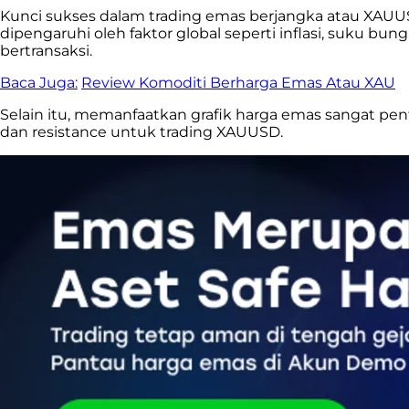
Kunci sukses dalam trading emas berjangka atau XAUU
dipengaruhi oleh faktor global seperti inflasi, suku 
bertransaksi.
Baca Juga:
Review Komoditi Berharga Emas Atau XAU
Selain itu, memanfaatkan grafik harga emas sangat pen
dan resistance untuk trading XAUUSD.