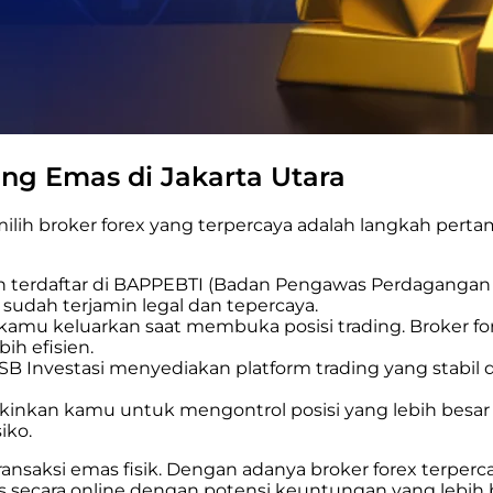
ing Emas di Jakarta Utara
ilih broker forex yang terpercaya adalah langkah perta
lah terdaftar di BAPPEBTI (Badan Pengawas Perdagangan 
g sudah terjamin legal dan tepercaya.
 kamu keluarkan saat membuka posisi trading. Broker f
ih efisien.
 HSB Investasi menyediakan platform trading yang stabil
inkan kamu untuk mengontrol posisi yang lebih besar d
iko.
 transaksi emas fisik. Dengan adanya broker forex terpe
ecara online dengan potensi keuntungan yang lebih be