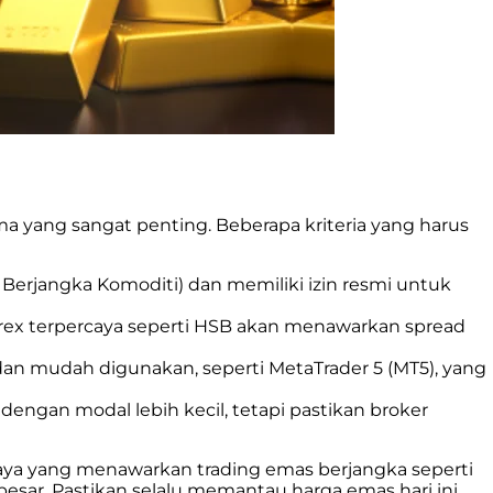
ma yang sangat penting. Beberapa kriteria yang harus
Berjangka Komoditi) dan memiliki izin resmi untuk
orex terpercaya seperti HSB akan menawarkan spread
 dan mudah digunakan, seperti MetaTrader 5 (MT5), yang
engan modal lebih kecil, tetapi pastikan broker
rcaya yang menawarkan trading emas berjangka seperti
sar. Pastikan selalu memantau harga emas hari ini