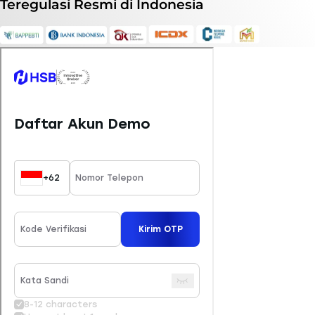
Teregulasi
Resmi
di Indonesia