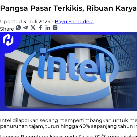
Pangsa Pasar Terkikis, Ribuan Kar
Updated 31 Juli 2024
•
Bayu Samudera
Share
Intel dilaporkan sedang mempertimbangkan untuk me
penurunan tajam, turun hingga 40% sepanjang tahun in
Laporan Bloomberg News pada Selasa (31/7) menyataka